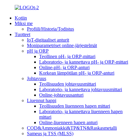
Kotiin
Miksi me
Profiili/Historia/Todistus
Tuotteet
IoT-digitaaliset anturit
Moniparametriset online-järjestelmät
pH ja ORP
Teollinen pH- ja ORP-mittari
Laboratorio- ja kannettava pH- ja ORP-mittari
Online-pH- ja ORP-anturi
Korkean lämpötilan pH- ja ORP-anturi
Johtavuus
Teollisuuden johtavuusmittari
Laboratorio- ja kannettava johtavuusmittari
Online-johtavuusanturi
Liuennut happi
Teollisuuden liuenneen hapen mittari
Laboratorio- ja kannettava liuenneen hapen
mittari
Online-liuenneen hapen anturi
COD&Ammoniakki&TP&TN&Raskasmetalli
Sameus ja TSS (MLSS)