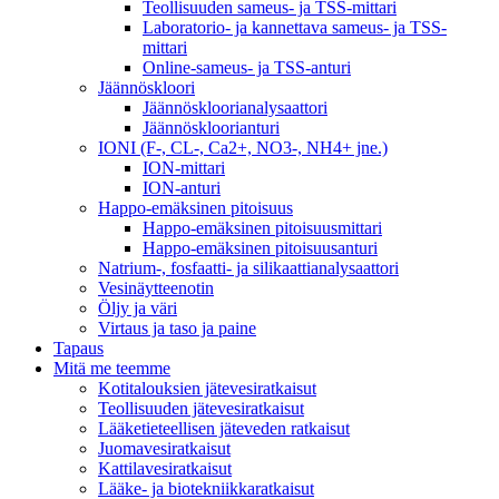
Teollisuuden sameus- ja TSS-mittari
Laboratorio- ja kannettava sameus- ja TSS-
mittari
Online-sameus- ja TSS-anturi
Jäännöskloori
Jäännöskloorianalysaattori
Jäännöskloorianturi
IONI (F-, CL-, Ca2+, NO3-, NH4+ jne.)
ION-mittari
ION-anturi
Happo-emäksinen pitoisuus
Happo-emäksinen pitoisuusmittari
Happo-emäksinen pitoisuusanturi
Natrium-, fosfaatti- ja silikaattianalysaattori
Vesinäytteenotin
Öljy ja väri
Virtaus ja taso ja paine
Tapaus
Mitä me teemme
Kotitalouksien jätevesiratkaisut
Teollisuuden jätevesiratkaisut
Lääketieteellisen jäteveden ratkaisut
Juomavesiratkaisut
Kattilavesiratkaisut
Lääke- ja biotekniikkaratkaisut