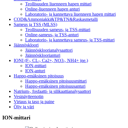
Teollisuuden liuenneen hapen mittari
Online-liuenneen hapen anturi
Laboratorio- ja kannettava liuenneen hapen mittari
COD&Ammoniakki&TP&TN&Raskasmetalli
Sameus ja TSS (MLSS)
Teollisuuden sameus- ja TSS-mittari
Online-sameus- ja TSS-anturi
Laboratorio- ja kannettava sameus- ja TSS-mittari
Jäännöskloori
Jäännöskloorianalysaattori
Jäännöskloorianturi
IONI (F-, CL-, Ca2+, NO3-, NH4+ jne.)
ION-mittari
ION-anturi
Happo-emäksinen pitoisuus
Happo-emäksinen pitoisuusmittari
Happo-emäksinen pitoisuusanturi
Natrium-, fosfaatti- ja silikaattianalysaattori
Vesinäytteenotin
Virtaus ja taso ja paine
Öljy ja väri
ION-mittari