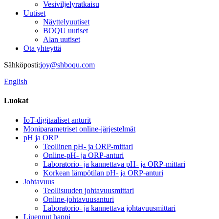
Vesiviljelyratkaisu
Uutiset
Näyttelyuutiset
BOQU uutiset
Alan uutiset
Ota yhteyttä
Sähköposti:
joy@shboqu.com
English
Luokat
IoT-digitaaliset anturit
Moniparametriset online-järjestelmät
pH ja ORP
Teollinen pH- ja ORP-mittari
Online-pH- ja ORP-anturi
Laboratorio- ja kannettava pH- ja ORP-mittari
Korkean lämpötilan pH- ja ORP-anturi
Johtavuus
Teollisuuden johtavuusmittari
Online-johtavuusanturi
Laboratorio- ja kannettava johtavuusmittari
Liuennut happi