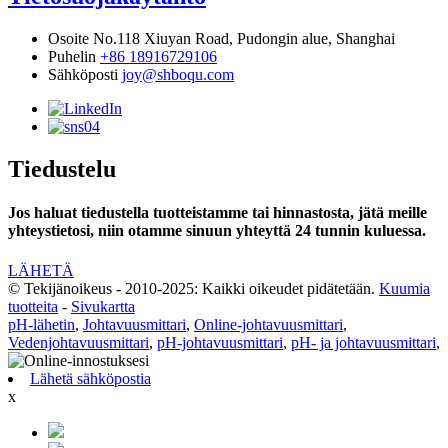
Osoite
No.118 Xiuyan Road, Pudongin alue, Shanghai
Puhelin
+86 18916729106
Sähköposti
joy@shboqu.com
Tiedustelu
Jos haluat tiedustella tuotteistamme tai hinnastosta, jätä meille
yhteystietosi, niin otamme sinuun yhteyttä 24 tunnin kuluessa.
LÄHETÄ
© Tekijänoikeus - 2010-2025: Kaikki oikeudet pidätetään.
Kuumia
tuotteita
-
Sivukartta
pH-lähetin
,
Johtavuusmittari
,
Online-johtavuusmittari
,
Vedenjohtavuusmittari
,
pH-johtavuusmittari
,
pH- ja johtavuusmittari
,
Lähetä sähköpostia
x