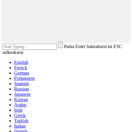
Paina Enter hakeaksesi tai ESC
sulkeaksesi
English
French
German
Portuguese
Spanish
Russian
Japanese
Korean
Arabic
Irish
Greek
Turkish
Italian
Danish