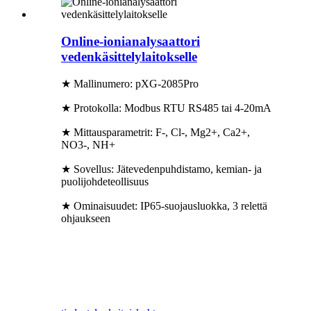
Online-ionianalysaattori
vedenkäsittelylaitokselle
★ Mallinumero: pXG-2085Pro
★ Protokolla: Modbus RTU RS485 tai 4-20mA
★ Mittausparametrit: F-, Cl-, Mg2+, Ca2+,
NO3-, NH+
★ Sovellus: Jätevedenpuhdistamo, kemian- ja
puolijohdeteollisuus
★ Ominaisuudet: IP65-suojausluokka, 3 relettä
ohjaukseen