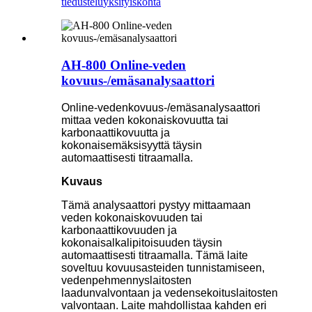
tiedustelu
yksityiskohta
AH-800 Online-veden
kovuus-/emäsanalysaattori
Online-vedenkovuus-/emäsanalysaattori
mittaa veden kokonaiskovuutta tai
karbonaattikovuutta ja
kokonaisemäksisyyttä täysin
automaattisesti titraamalla.
Kuvaus
Tämä analysaattori pystyy mittaamaan
veden kokonaiskovuuden tai
karbonaattikovuuden ja
kokonaisalkalipitoisuuden täysin
automaattisesti titraamalla. Tämä laite
soveltuu kovuusasteiden tunnistamiseen,
vedenpehmennyslaitosten
laadunvalvontaan ja vedensekoituslaitosten
valvontaan. Laite mahdollistaa kahden eri