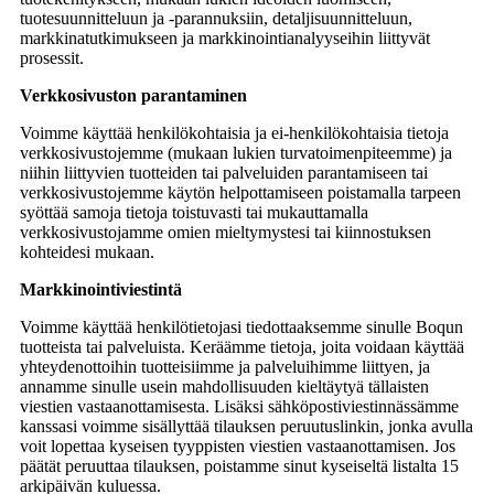
tuotesuunnitteluun ja -parannuksiin, detaljisuunnitteluun,
markkinatutkimukseen ja markkinointianalyyseihin liittyvät
prosessit.
Verkkosivuston parantaminen
Voimme käyttää henkilökohtaisia ​​ja ei-henkilökohtaisia ​​tietoja
verkkosivustojemme (mukaan lukien turvatoimenpiteemme) ja
niihin liittyvien tuotteiden tai palveluiden parantamiseen tai
verkkosivustojemme käytön helpottamiseen poistamalla tarpeen
syöttää samoja tietoja toistuvasti tai mukauttamalla
verkkosivustojamme omien mieltymystesi tai kiinnostuksen
kohteidesi mukaan.
Markkinointiviestintä
Voimme käyttää henkilötietojasi tiedottaaksemme sinulle Boqun
tuotteista tai palveluista. Keräämme tietoja, joita voidaan käyttää
yhteydenottoihin tuotteisiimme ja palveluihimme liittyen, ja
annamme sinulle usein mahdollisuuden kieltäytyä tällaisten
viestien vastaanottamisesta. Lisäksi sähköpostiviestinnässämme
kanssasi voimme sisällyttää tilauksen peruutuslinkin, jonka avulla
voit lopettaa kyseisen tyyppisten viestien vastaanottamisen. Jos
päätät peruuttaa tilauksen, poistamme sinut kyseiseltä listalta 15
arkipäivän kuluessa.