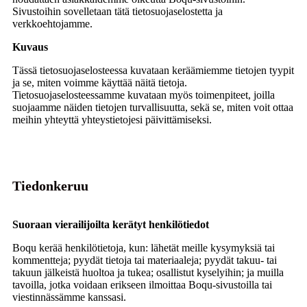
Sivustoihin sovelletaan tätä tietosuojaselostetta ja
verkkoehtojamme.
Kuvaus
Tässä tietosuojaselosteessa kuvataan keräämiemme tietojen tyypit
ja se, miten voimme käyttää näitä tietoja.
Tietosuojaselosteessamme kuvataan myös toimenpiteet, joilla
suojaamme näiden tietojen turvallisuutta, sekä se, miten voit ottaa
meihin yhteyttä yhteystietojesi päivittämiseksi.
Tiedonkeruu
Suoraan vierailijoilta kerätyt henkilötiedot
Boqu kerää henkilötietoja, kun: lähetät meille kysymyksiä tai
kommentteja; pyydät tietoja tai materiaaleja; pyydät takuu- tai
takuun jälkeistä huoltoa ja tukea; osallistut kyselyihin; ja muilla
tavoilla, jotka voidaan erikseen ilmoittaa Boqu-sivustoilla tai
viestinnässämme kanssasi.