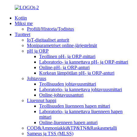
Kotiin
Miksi me
Profiili/Historia/Todistus
Tuotteet
IoT-digitaaliset anturit
Moniparametriset online-järjestelmät
pH ja ORP
Teollinen pH- ja ORP-mittari
Laboratorio- ja kannettava pH- ja ORP-mittari
Online-pH- ja ORP-anturi
Korkean lämpötilan pH- ja ORP-anturi
Johtavuus
Teollisuuden johtavuusmittari
Laboratorio- ja kannettava johtavuusmittari
Online-johtavuusanturi
Liuennut happi
Teollisuuden liuenneen hapen mittari
Laboratorio- ja kannettava liuenneen hapen
mittari
Online-liuenneen hapen anturi
COD&Ammoniakki&TP&TN&Raskasmetalli
Sameus ja TSS (MLSS)