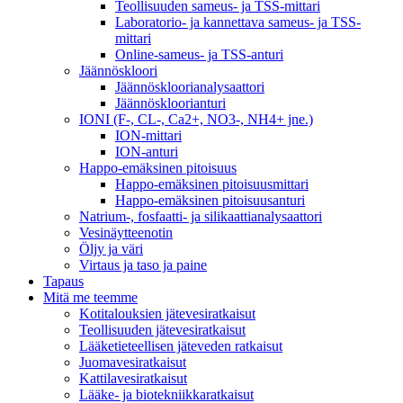
Teollisuuden sameus- ja TSS-mittari
Laboratorio- ja kannettava sameus- ja TSS-
mittari
Online-sameus- ja TSS-anturi
Jäännöskloori
Jäännöskloorianalysaattori
Jäännöskloorianturi
IONI (F-, CL-, Ca2+, NO3-, NH4+ jne.)
ION-mittari
ION-anturi
Happo-emäksinen pitoisuus
Happo-emäksinen pitoisuusmittari
Happo-emäksinen pitoisuusanturi
Natrium-, fosfaatti- ja silikaattianalysaattori
Vesinäytteenotin
Öljy ja väri
Virtaus ja taso ja paine
Tapaus
Mitä me teemme
Kotitalouksien jätevesiratkaisut
Teollisuuden jätevesiratkaisut
Lääketieteellisen jäteveden ratkaisut
Juomavesiratkaisut
Kattilavesiratkaisut
Lääke- ja biotekniikkaratkaisut