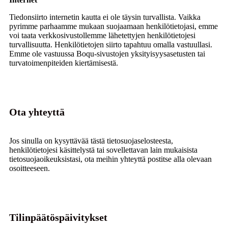
Tiedonsiirto internetin kautta ei ole täysin turvallista. Vaikka
pyrimme parhaamme mukaan suojaamaan henkilötietojasi, emme
voi taata verkkosivustollemme lähetettyjen henkilötietojesi
turvallisuutta. Henkilötietojen siirto tapahtuu omalla vastuullasi.
Emme ole vastuussa Boqu-sivustojen yksityisyysasetusten tai
turvatoimenpiteiden kiertämisestä.
Ota yhteyttä
Jos sinulla on kysyttävää tästä tietosuojaselosteesta,
henkilötietojesi käsittelystä tai sovellettavan lain mukaisista
tietosuojaoikeuksistasi, ota meihin yhteyttä postitse alla olevaan
osoitteeseen.
Tilinpäätöspäivitykset