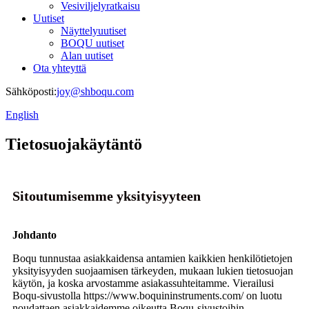
Vesiviljelyratkaisu
Uutiset
Näyttelyuutiset
BOQU uutiset
Alan uutiset
Ota yhteyttä
Sähköposti:
joy@shboqu.com
English
Tietosuojakäytäntö
Sitoutumisemme yksityisyyteen
Johdanto
Boqu tunnustaa asiakkaidensa antamien kaikkien henkilötietojen
yksityisyyden suojaamisen tärkeyden, mukaan lukien tietosuojan
käytön, ja koska arvostamme asiakassuhteitamme. Vierailusi
Boqu-sivustolla https://www.boquininstruments.com/ on luotu
noudattaen asiakkaidemme oikeutta Boqu-sivustoihin.