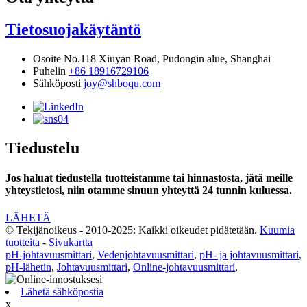
Tietosuojakäytäntö
Osoite
No.118 Xiuyan Road, Pudongin alue, Shanghai
Puhelin
+86 18916729106
Sähköposti
joy@shboqu.com
Tiedustelu
Jos haluat tiedustella tuotteistamme tai hinnastosta, jätä meille
yhteystietosi, niin otamme sinuun yhteyttä 24 tunnin kuluessa.
LÄHETÄ
© Tekijänoikeus - 2010-2025: Kaikki oikeudet pidätetään.
Kuumia
tuotteita
-
Sivukartta
pH-johtavuusmittari
,
Vedenjohtavuusmittari
,
pH- ja johtavuusmittari
,
pH-lähetin
,
Johtavuusmittari
,
Online-johtavuusmittari
,
Lähetä sähköpostia
x