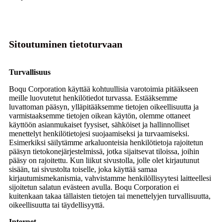
Sitoutuminen tietoturvaan
Turvallisuus
Boqu Corporation käyttää kohtuullisia varotoimia pitääkseen
meille luovutetut henkilötiedot turvassa. Estääksemme
luvattoman pääsyn, ylläpitääksemme tietojen oikeellisuutta ja
varmistaaksemme tietojen oikean käytön, olemme ottaneet
käyttöön asianmukaiset fyysiset, sähköiset ja hallinnolliset
menettelyt henkilötietojesi suojaamiseksi ja turvaamiseksi.
Esimerkiksi säilytämme arkaluonteisia henkilötietoja rajoitetun
pääsyn tietokonejärjestelmissä, jotka sijaitsevat tiloissa, joihin
pääsy on rajoitettu. Kun liikut sivustolla, jolle olet kirjautunut
sisään, tai sivustolta toiselle, joka käyttää samaa
kirjautumismekanismia, vahvistamme henkilöllisyytesi laitteellesi
sijoitetun salatun evästeen avulla. Boqu Corporation ei
kuitenkaan takaa tällaisten tietojen tai menettelyjen turvallisuutta,
oikeellisuutta tai täydellisyyttä.
Internet