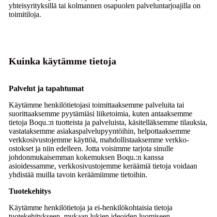
yhteisyrityksillä tai kolmannen osapuolen palveluntarjoajilla on
toimitiloja.
Kuinka käytämme tietoja
Palvelut ja tapahtumat
Käytämme henkilötietojasi toimittaaksemme palveluita tai
suorittaaksemme pyytämiäsi liiketoimia, kuten antaaksemme
tietoja Boqu.:n tuotteista ja palveluista, käsitelläksemme tilauksia,
vastataksemme asiakaspalvelupyyntöihin, helpottaaksemme
verkkosivustojemme käyttöä, mahdollistaaksemme verkko-
ostokset ja niin edelleen. Jotta voisimme tarjota sinulle
johdonmukaisemman kokemuksen Boqu.:n kanssa
asioidessamme, verkkosivustojemme keräämiä tietoja voidaan
yhdistää muilla tavoin keräämiimme tietoihin.
Tuotekehitys
Käytämme henkilötietoja ja ei-henkilökohtaisia ​​tietoja
tuotekehitykseen, mukaan lukien ideoiden luomiseen,