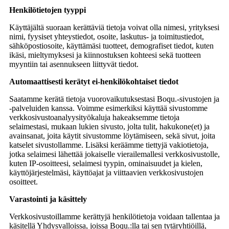
Henkilötietojen tyyppi
Käyttäjältä suoraan kerättäviä tietoja voivat olla nimesi, yrityksesi
nimi, fyysiset yhteystiedot, osoite, laskutus- ja toimitustiedot,
sähköpostiosoite, käyttämäsi tuotteet, demografiset tiedot, kuten
ikäsi, mieltymyksesi ja kiinnostuksen kohteesi sekä tuotteen
myyntiin tai asennukseen liittyvät tiedot.
Automaattisesti kerätyt ei-henkilökohtaiset tiedot
Saatamme kerätä tietoja vuorovaikutuksestasi Boqu.-sivustojen ja
-palveluiden kanssa. Voimme esimerkiksi käyttää sivustomme
verkkosivustoanalyysityökaluja hakeaksemme tietoja
selaimestasi, mukaan lukien sivusto, jolta tulit, hakukone(et) ja
avainsanat, joita käytit sivustomme löytämiseen, sekä sivut, joita
katselet sivustollamme. Lisäksi keräämme tiettyjä vakiotietoja,
jotka selaimesi lähettää jokaiselle vierailemallesi verkkosivustolle,
kuten IP-osoitteesi, selaimesi tyypin, ominaisuudet ja kielen,
käyttöjärjestelmäsi, käyttöajat ja viittaavien verkkosivustojen
osoitteet.
Varastointi ja käsittely
Verkkosivustoillamme kerättyjä henkilötietoja voidaan tallentaa ja
käsitellä Yhdysvalloissa, joissa Boqu.:lla tai sen tytäryhtiöillä,